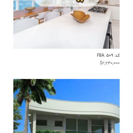
کد: FBA: 509
$
2,240,000