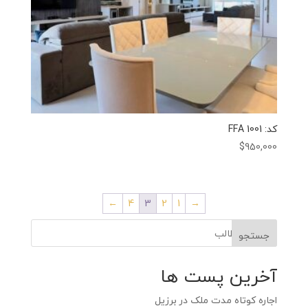
کد: FFA 1001
$
950,000
←
4
3
2
1
→
جستجو
آخرین پست ها
اجاره کوتاه‌ مدت ملک در برزیل