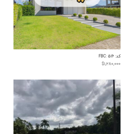
کد: FBC: 516
$
1,280,000