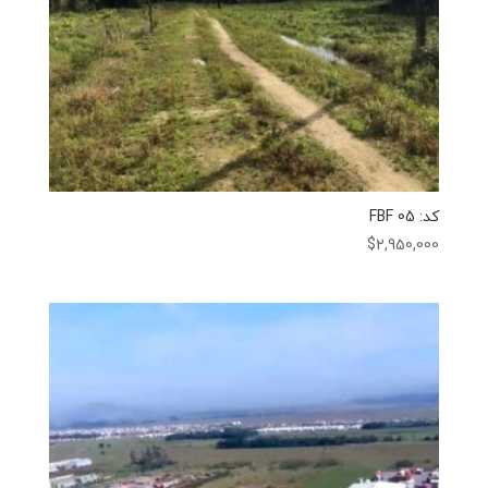
کد: FBF 05
$
2,950,000