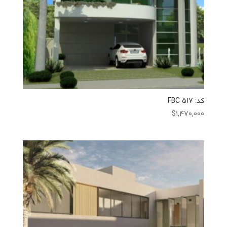
کد: FBC 517
$
1,470,000