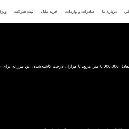
لی
درباره ما
صادرات و واردات
خرید ملک
ثبت شرکت
ویزا
یک فرصت عالی، مزرعه‌ای به مساحت 600 هکتار، معادل 6.000.000 متر مربع، با هزاران د