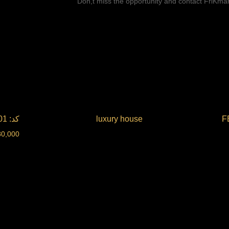
Don,t miss the opportunity and contact FriKmar
luxury house
کد: FBA :501
80,000