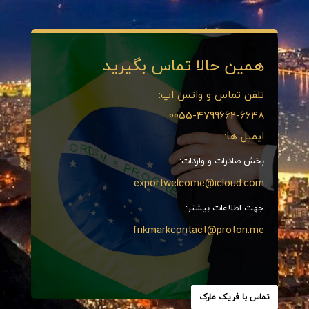
همین حالا تماس بگیرید
تلفن تماس و واتس اپ:
0055-4799662-6648
ایمیل ها:
بخش صادرات و واردات:
exportwelcome@icloud.com
جهت اطلاعات بیشتر:
frikmarkcontact@proton.me
تماس با فریک مارک