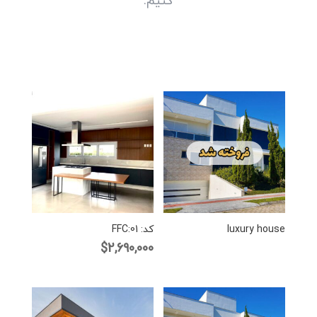
کنیم.
luxury house
کد: FFC:01
$
2,690,000