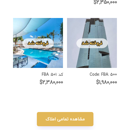
$
2,350,000
Code: FBA: 500
کد: FBA :501
$
2,380,000
$
1,980,000
مشاهده تمامی املاک