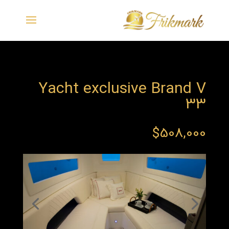
Yacht exclusive Brand V
33
$
508,000