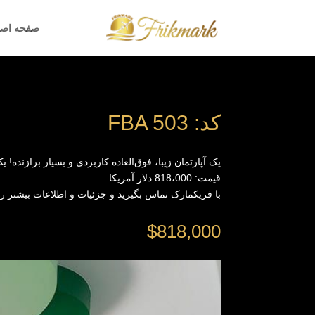
صفحه اص
کد: FBA 503
یک آپارتمان زیبا، فوق‌العاده کاربردی و بسیار برازنده! یک واحد در هر طبقه، 132.00 متر مربع، 2 سوئیت به اضافه‌ی 2 ن
قیمت: 818،000 دلار آمریکا
با فریکمارک تماس بگیرید و جزئیات و اطلاعات بیشتر را 
$
818,000