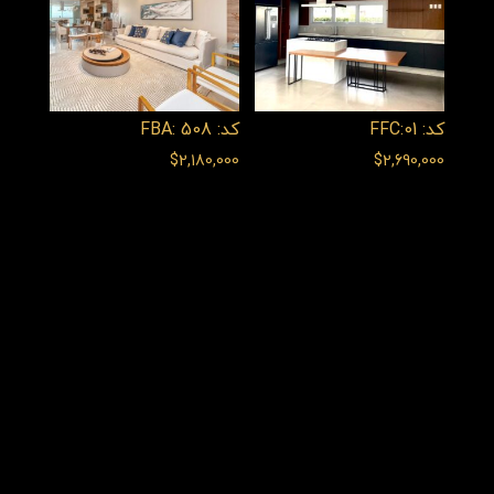
کد: FFC:01
کد: FBA: 508
$
2,180,000
$
2,690,000