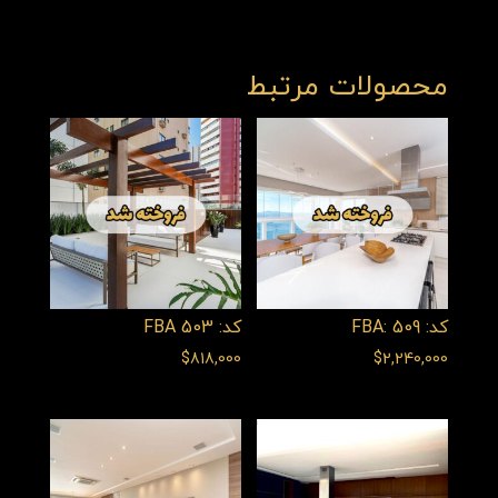
محصولات مرتبط
کد: FBA: 509
کد: FBA 503
$
818,000
$
2,240,000