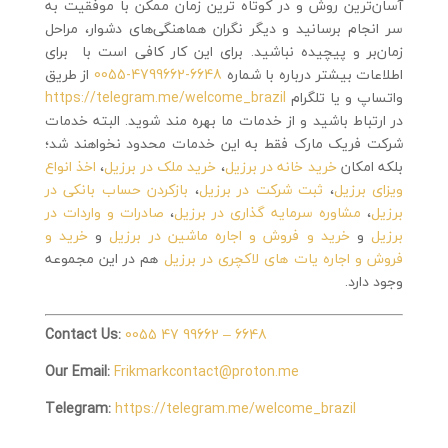
آسان‌ترین روش و در کوتاه ترین زمان ممکن با موفقیت به
سر انجام برسانید و دیگر نگران هماهنگی‌های دشوار، مراحل
زمان‌بر و پیچیده نباشید. برای این کار کافی است با برای
اطلاعات بیشتر درباره با شماره
6648-4799662-0055
از طریق
واتساپ و یا تلگرام
https://telegram.me/welcome_brazil
در ارتباط باشید و از خدمات ما بهره مند شوید. البته خدمات
شرکت فریک مارک فقط به این خدمات محدود نخواهند شد؛
بلکه امکان
خرید خانه در برزیل
،
خرید ملک در برزیل
،
اخذ انواع
ویزای برزیل
،
ثبت شرکت در برزیل
،
بازکردن حساب بانکی در
برزیل
،
مشاوره سرمایه گذاری در برزیل
،
صادرات و واردات در
برزیل
و
خرید و فروش و اجاره ماشین در برزیل
و
خرید و
فروش و اجاره یات های لاکچری در برزیل
هم در این مجموعه
وجود دارد.
Contact Us:
0055 47 99662 – 6648
Our Email:
Frikmarkcontact@proton.me
Telegram:
https://telegram.me/welcome_brazil